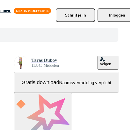
lannen
Schrijf je
 in
Inloggen
Taras Dubov
Volgen
11.843 Middelen
Gratis download
Naamsvermelding verplicht