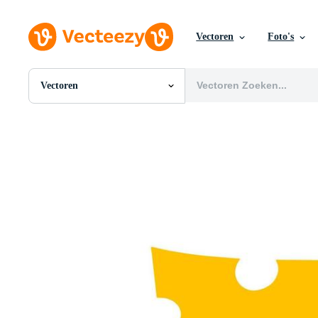
Vectoren
Foto's
Vectoren
Alle Afbeeldingen
Foto's
PNGs
PSDs
SVGs
Sjablonen
Vectoren
Videos
Motion graphics
Redactionele Afbeeldingen
Redactionele Evenementen