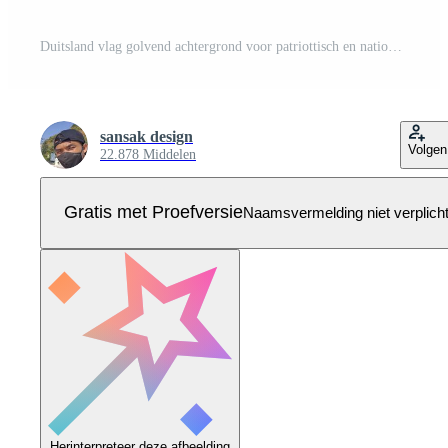
Duitsland vlag golvend achtergrond voor patriottisch en nationaal ontwerp Pro Vector
sansak design
Volgen
22.878 Middelen
Gratis met Proefversie
Naamsvermelding niet verplich
Herinterpreteer deze afbeelding