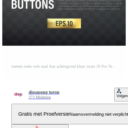
toetsen reeks web staal Aan achtergrond kleur zwart 39 Pro Vector
dissapong toron
Volgen
373 Middelen
Gratis met Proefversie
Naamsvermelding niet verplich