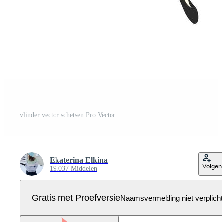
vlinder vector schetsen Pro Vector
Ekaterina Elkina
Volgen
19.037 Middelen
Gratis met Proefversie
Naamsvermelding niet verplich