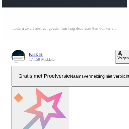
modern zwart abstract gouden lijn laag decoratie Aan donker achtergrond met kopiëren ruimte voor tekst Pro Vector
Krik K
Volgen
17.158 Middelen
Gratis met Proefversie
Naamsvermelding niet verplich