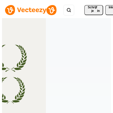
Schrijf 
In
je
in