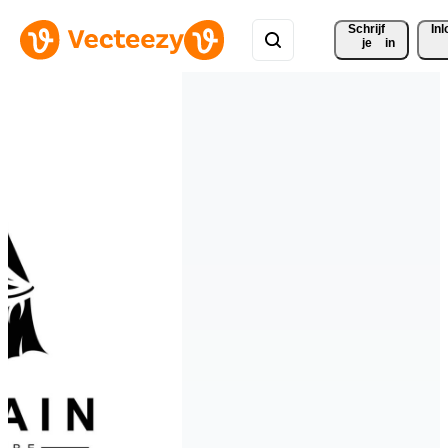
Schrijf 
In
je
in