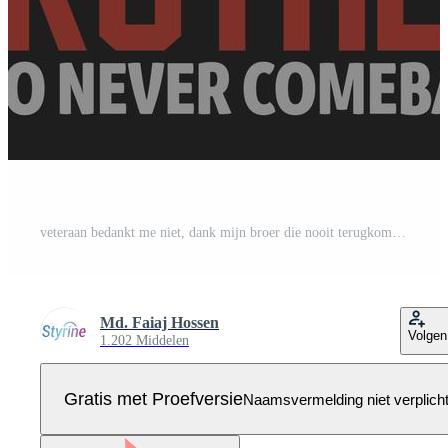
veteraan bedankt me niet, dank mijn broer die nooit terugkomt - Amerikaanse vlag, veteraan, wapens, creëren, soldaat - t-shirt vectorontwerp Pro Vector
Md. Faiaj Hossen
Volgen
1.202 Middelen
Gratis met Proefversie
Naamsvermelding niet verplich