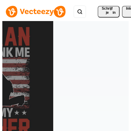
Schrijf 
In
je
in