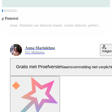
op Pinterest
maan. illustratie van abstracte manen. ruimte objecten. perfect voor kinderen print, poster, ansichtkaarten, uitnodiging, kinderkamer decoratie, embleem. Pro Vector
Anna Mariukhno
Volgen
925 Middelen
Gratis met Proefversie
Naamsvermelding niet verplich