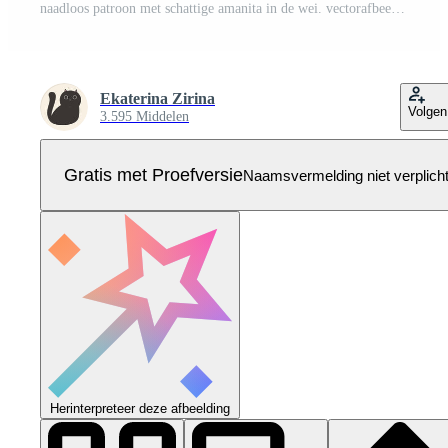
naadloos patroon met schattige amanita in de wei. vectorafbeeldingen. Pro Vector
Ekaterina Zirina
Volgen
3.595 Middelen
Gratis met Proefversie
Naamsvermelding niet verplich
Herinterpreteer deze afbeelding