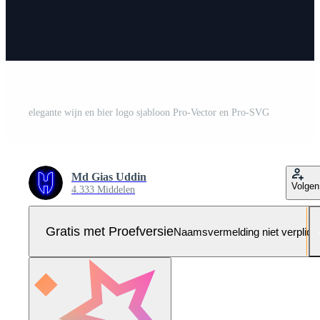
elegante wijn en bier logo sjabloon Pro-Vector en Pro-SVG
Md Gias Uddin
Volgen
4.333 Middelen
Gratis met Proefversie
Naamsvermelding niet verplich