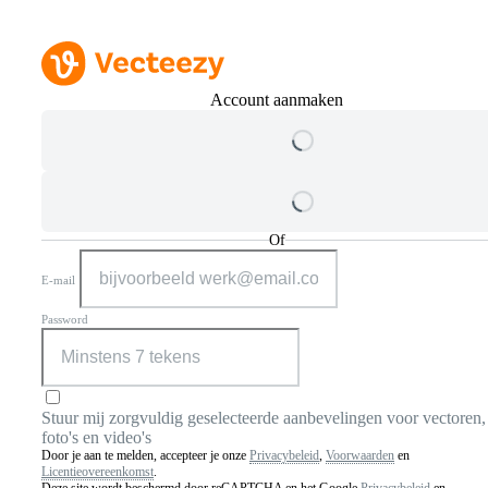
Account aanmaken
Of
E-mail
Password
Stuur mij zorgvuldig geselecteerde aanbevelingen voor vectoren,
foto's en video's
Door je aan te melden, accepteer je onze
Privacybeleid
,
Voorwaarden
en
Licentieovereenkomst
.
Deze site wordt beschermd door reCAPTCHA en het Google
Privacybeleid
en