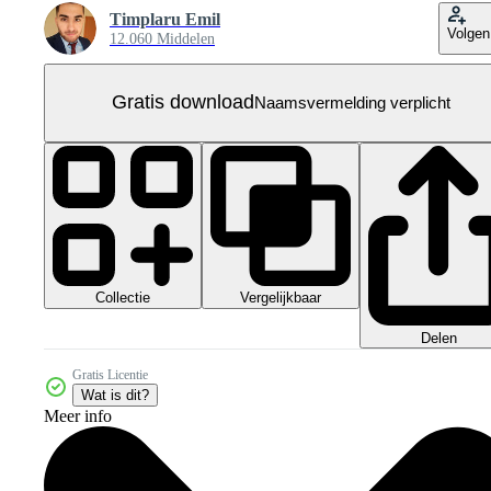
Timplaru Emil
Volgen
12.060 Middelen
Gratis download
Naamsvermelding verplicht
Collectie
Vergelijkbaar
Delen
Gratis Licentie
Wat is dit?
Meer info