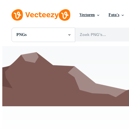
Vectoren
Foto's
PNGs
Alle Afbeeldingen
Foto's
PNGs
PSDs
SVGs
Sjablonen
Vectoren
Videos
Motion graphics
Redactionele Afbeeldingen
Redactionele Evenementen