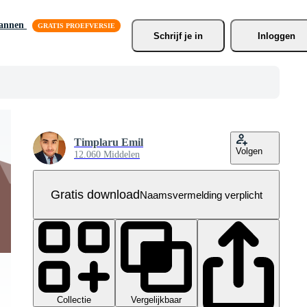
lannen
Schrijf je
 in
Inloggen
Timplaru Emil
Volgen
12.060 Middelen
Gratis download
Naamsvermelding verplicht
Collectie
Vergelijkbaar