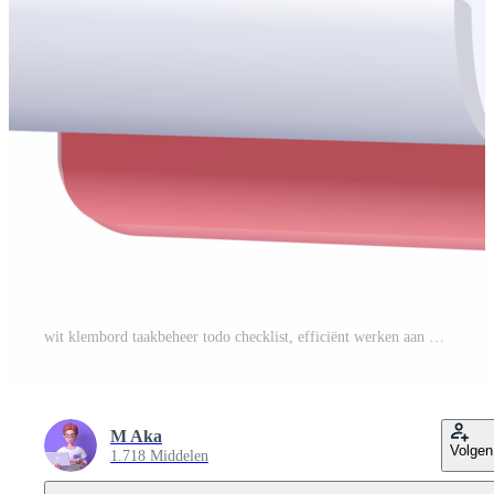
wit klembord taakbeheer todo checklist, efficiënt werken aan projectplan, snelle voortgang, level-up concept, opdracht en examen, productiviteitsoplossingspictogram. 3D render op roze achtergrond. Gratis PNG
M Aka
Volgen
1.718 Middelen