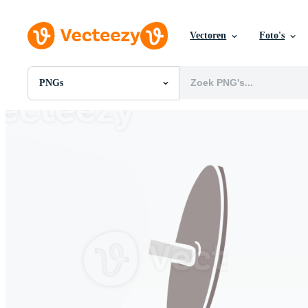
Vectoren
Foto's
PNGs
Alle Afbeeldingen
Foto's
PNGs
PSDs
SVGs
Sjablonen
Vectoren
Videos
Motion graphics
Redactionele Afbeeldingen
Redactionele Evenementen