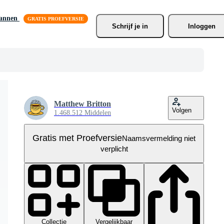
lannen
Schrijf je
 in
Inloggen
Matthew Britton
Volgen
1.468.512 Middelen
Gratis met Proefversie
Naamsvermelding niet
verplicht
Collectie
Vergelijkbaar