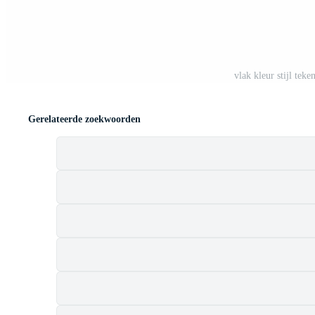
vlak kleur stijl tek
Gerelateerde zoekwoorden