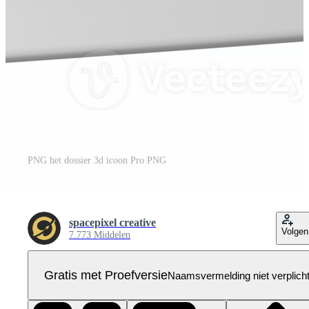
PNG het dossier 3d icoon Pro PNG
spacepixel creative
Volgen
7.773 Middelen
Gratis met Proefversie
Naamsvermelding niet verplich