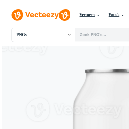
Vectoren
Foto's
PNGs
Alle Afbeeldingen
Foto's
PNGs
PSDs
SVGs
Sjablonen
Vectoren
Videos
Motion graphics
Redactionele Afbeeldingen
Redactionele Evenementen