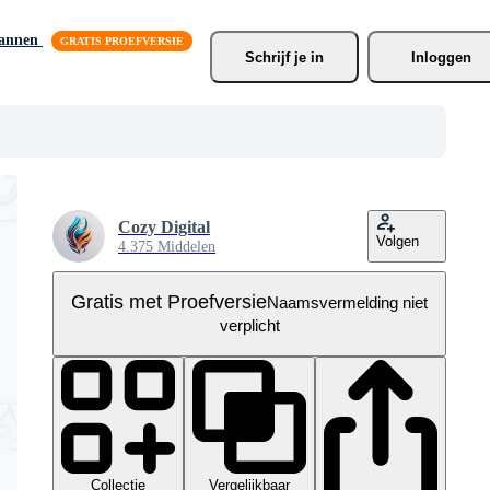
lannen
Schrijf je
 in
Inloggen
Cozy Digital
Volgen
4.375 Middelen
Gratis met Proefversie
Naamsvermelding niet
verplicht
Collectie
Vergelijkbaar