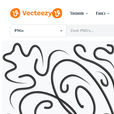
Vectoren
Foto's
PNGs
Alle Afbeeldingen
Foto's
PNGs
PSDs
SVGs
Sjablonen
Vectoren
Videos
Motion graphics
Redactionele Afbeeldingen
Redactionele Evenementen