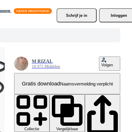
lannen
Schrijf je
 in
Inloggen
M RIZAL
Volgen
10.975 Middelen
Gratis download
Naamsvermelding verplicht
Collectie
Vergelijkbaar