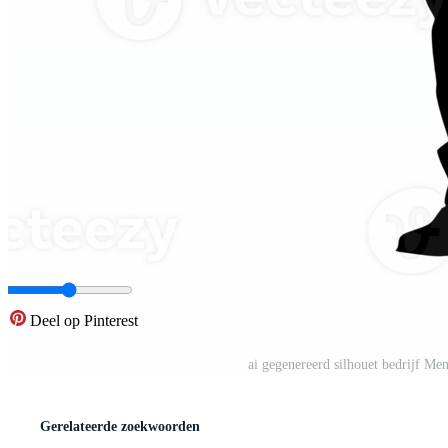
Deel op Pinterest
ai gegenereerd silhouet bedrijf Me
Gerelateerde zoekwoorden