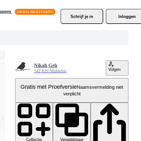
lannen
Schrijf je
 in
Inloggen
Nikah Geh
Volgen
142.829 Middelen
Gratis met Proefversie
Naamsvermelding niet
verplicht
Collectie
Vergelijkbaar