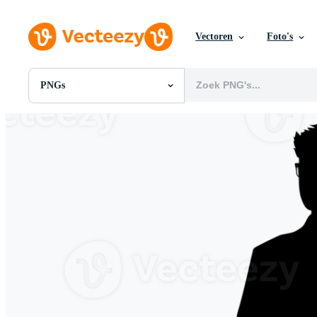
Vectoren
Foto's
PNGs
Alle Afbeeldingen
Foto's
PNGs
PSDs
SVGs
Sjablonen
Vectoren
Videos
Motion graphics
Redactionele Afbeeldingen
Redactionele Evenementen