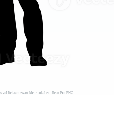
ns vol lichaam zwart kleur enkel en alleen Pro PNG