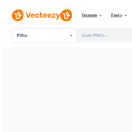
Vectoren
Foto's
PNGs
Alle Afbeeldingen
Foto's
PNGs
PSDs
SVGs
Sjablonen
Vectoren
Videos
Motion graphics
Redactionele Afbeeldingen
Redactionele Evenementen