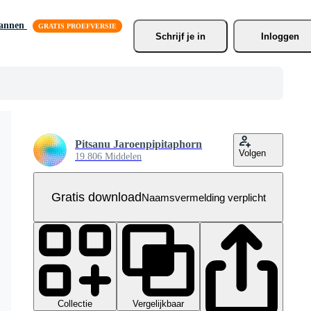
lannen
Schrijf je
 in
Inloggen
Pitsanu Jaroenpipitaphorn
Volgen
19.806 Middelen
Gratis download
Naamsvermelding verplicht
Collectie
Vergelijkbaar