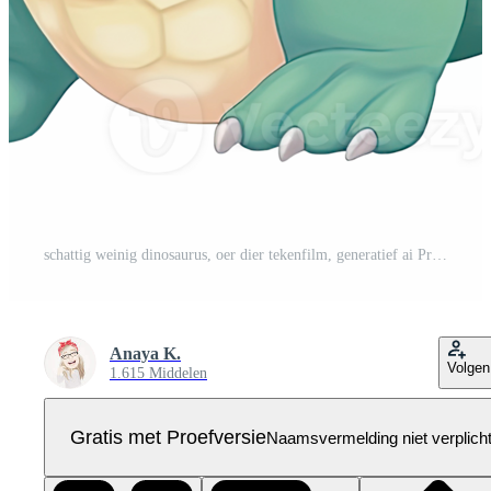
schattig weinig dinosaurus, oer dier tekenfilm, generatief ai Pro PNG
Anaya K.
Volgen
1.615 Middelen
Gratis met Proefversie
Naamsvermelding niet verplich