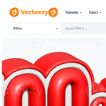
Vectoren
Foto's
PNGs
Alle Afbeeldingen
Foto's
PNGs
PSDs
SVGs
Sjablonen
Vectoren
Videos
Motion graphics
Redactionele Afbeeldingen
Redactionele Evenementen