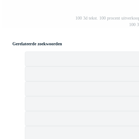
100 3d tekst. 100 procent uitverkoo
100 3
Gerelateerde zoekwoorden