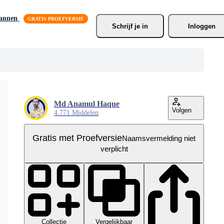
lannen
Schrijf je
 in
Inloggen
Md Anamul Haque
Volgen
4.771 Middelen
Gratis met Proefversie
Naamsvermelding niet
verplicht
Collectie
Vergelijkbaar