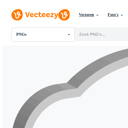
Vectoren
Foto's
PNGs
Alle Afbeeldingen
Foto's
PNGs
PSDs
SVGs
Sjablonen
Vectoren
Videos
Motion graphics
Redactionele Afbeeldingen
Redactionele Evenementen