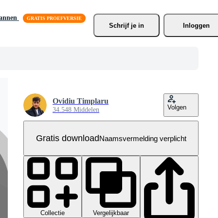
lannen
Schrijf je
 in
Inloggen
Ovidiu Timplaru
Volgen
34.548 Middelen
Gratis download
Naamsvermelding verplicht
Collectie
Vergelijkbaar