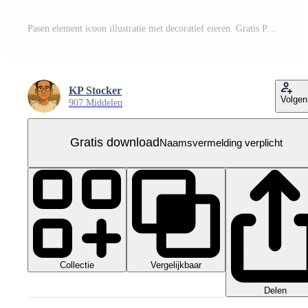
Pasen element icoon illustratie met decoratief eieren. Gratis PNG
KP Stocker
Volgen
907 Middelen
Gratis download
Naamsvermelding verplicht
Collectie
Vergelijkbaar
Delen