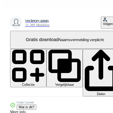
vecteezy-pngs
Volgen
21.389 Middelen
Gratis download
Naamsvermelding verplicht
Collectie
Vergelijkbaar
Delen
Gratis Licentie
Wat is dit?
Meer info