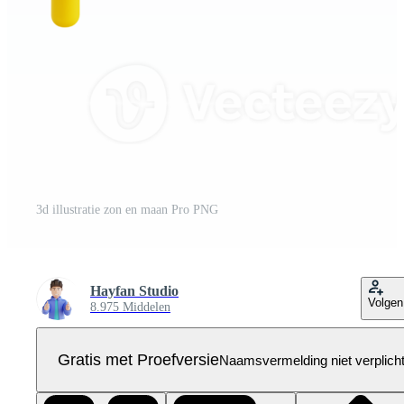
3d illustratie zon en maan Pro PNG
Hayfan Studio
Volgen
8.975 Middelen
Gratis met Proefversie
Naamsvermelding niet verplich