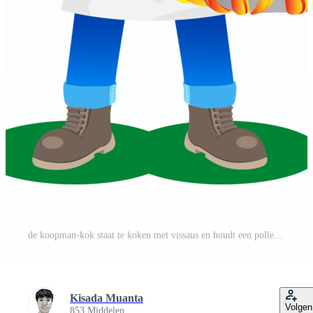
de koopman-kok staat te koken met vissaus en houdt een pollepel vast om het eten te proeven. Gratis PNG
Kisada Muanta
Volgen
853 Middelen