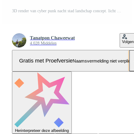
3D render van cyber punk nacht stad landschap concept. licht gloeien op donkere scène. nachtleven. technologie netwerk voor 5g. voorbij generatie en futuristisch van sci-fi hoofdstad en bouwscène. Pro Foto
Tanatpon Chaweewat
Volgen
4.028 Middelen
Gratis met Proefversie
Naamsvermelding niet verplich
Herinterpreteer deze afbeelding