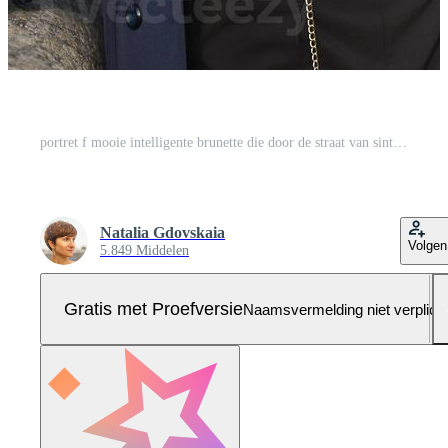
portret f mooie intelligente brunette die door de straat van sint-petersburg in het stadscentrum loopt. charmante bedachtzame vrouw met lang donker haar dwaalt alleen rond, ondergedompeld in gedachten Pro Foto
Natalia Gdovskaia
Volgen
5.849 Middelen
Gratis met Proefversie
Naamsvermelding niet verplich