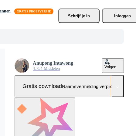
lannen
Schrijf je
 in
Inloggen
Anupong Intawong
Volgen
4.754 Middelen
Gratis download
Naamsvermelding verplicht