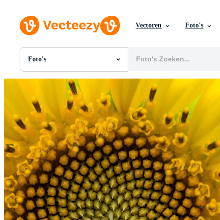
Vectoren
Foto's
Foto's
Alle Afbeeldingen
Foto's
PNGs
PSDs
SVGs
Sjablonen
Vectoren
Videos
Motion graphics
Redactionele Afbeeldingen
Redactionele Evenementen