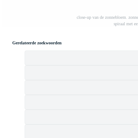
close-up van de zonnebloem. zonne
spiraal met ee
Gerelateerde zoekwoorden