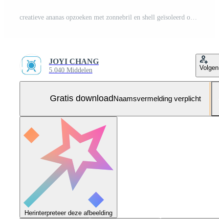
creatieve ananas opzoeken met zonnebril en shell geïsoleerd op gele achtergrond, zomervakantie strand idee ontwerppatroon, kopieer ruimte close-up Gratis Foto
JOYI CHANG
Volgen
5.040 Middelen
Gratis download
Naamsvermelding verplicht
Herinterpreteer deze afbeelding