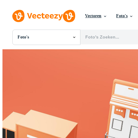
Vectoren
Foto's
Foto's
Alle Afbeeldingen
Foto's
PNGs
PSDs
SVGs
Sjablonen
Vectoren
Videos
Motion graphics
Redactionele Afbeeldingen
Redactionele Evenementen