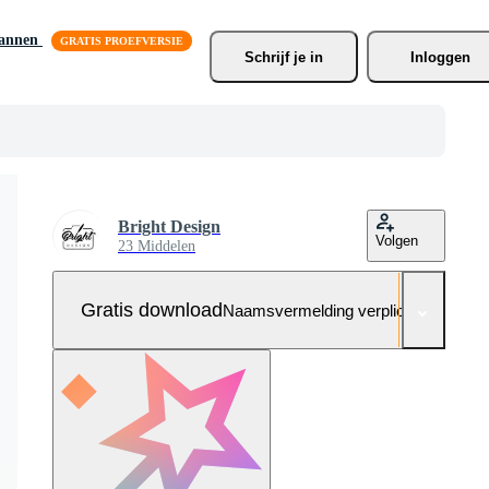
lannen
Schrijf je
 in
Inloggen
Bright Design
Volgen
23 Middelen
Gratis download
Naamsvermelding verplicht