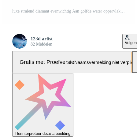
luxe stralend diamant evenwichtig Aan golfde water oppervlakte met weerspiegeld lucht achtergrond, diamant behang, Pro Foto
123d artist
Volgen
82 Middelen
Gratis met Proefversie
Naamsvermelding niet verplich
Herinterpreteer deze afbeelding