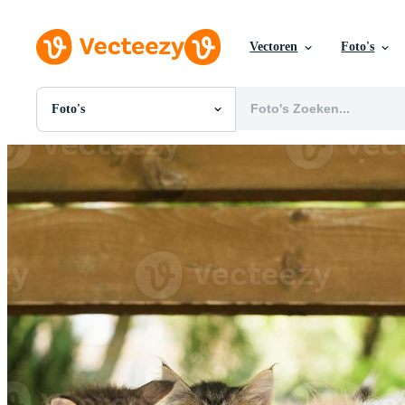
Vectoren
Foto's
Foto's
Alle Afbeeldingen
Foto's
PNGs
PSDs
SVGs
Sjablonen
Vectoren
Videos
Motion graphics
Redactionele Afbeeldingen
Redactionele Evenementen