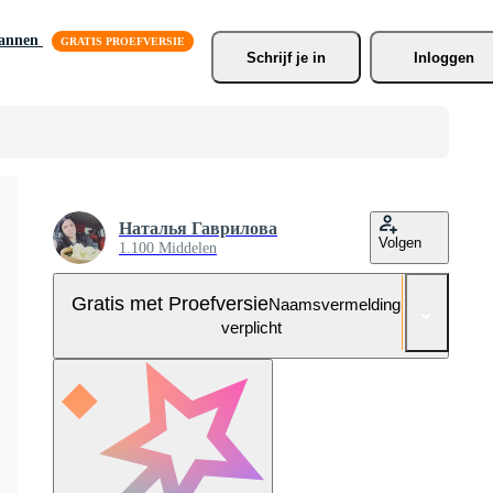
lannen
Schrijf je
 in
Inloggen
Наталья Гаврилова
Volgen
1.100 Middelen
Gratis met Proefversie
Naamsvermelding niet
verplicht