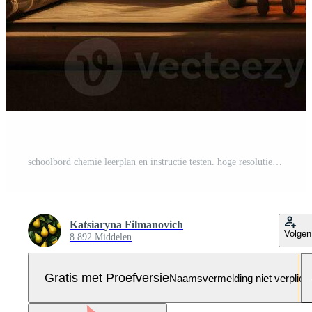
schoolbord chemie leerplan en instructie testen. hoge resolutie. ai generatief Pro Foto
Katsiaryna Filmanovich
Volgen
8.892 Middelen
Gratis met Proefversie
Naamsvermelding niet verplich