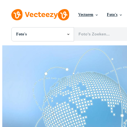
Vectoren
Foto's
Foto's
Alle Afbeeldingen
Foto's
PNGs
PSDs
SVGs
Sjablonen
Vectoren
Videos
Motion graphics
Redactionele Afbeeldingen
Redactionele Evenementen