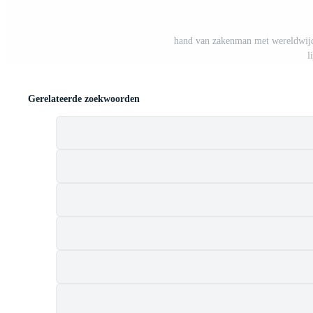
hand van zakenman met wereldwijd
l
Gerelateerde zoekwoorden