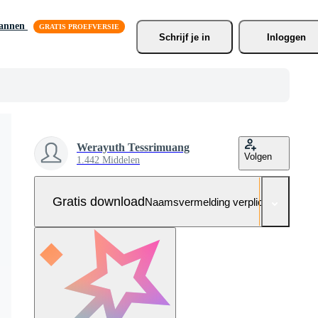
lannen
Schrijf je
 in
Inloggen
Werayuth Tessrimuang
Volgen
1.442 Middelen
Gratis download
Naamsvermelding verplicht