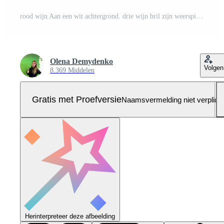
rood wijn Aan een wit achtergrond. drie wijn bril zijn weerspiegeld Aan een glanzend wit tafel. voorkant visie, dichtbij omhoog. Pro Foto
Olena Demydenko
Volgen
8.369 Middelen
Gratis met Proefversie
Naamsvermelding niet verplich
Herinterpreteer deze afbeelding