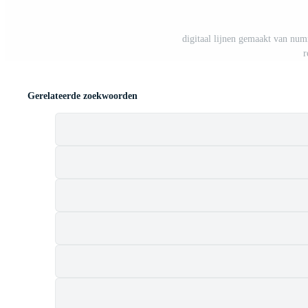
digitaal lijnen gemaakt van num
r
Gerelateerde zoekwoorden