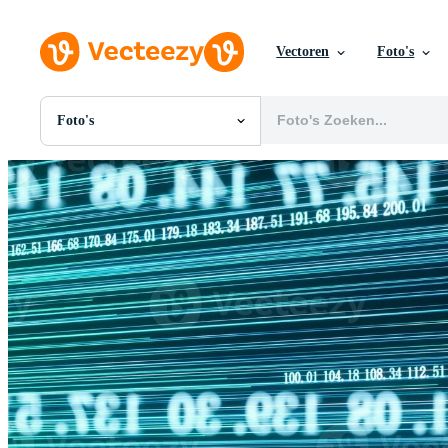
Vectoren
Foto's
Foto's
Alle Afbeeldingen
Foto's
PNGs
PSDs
SVGs
Sjablonen
Vectoren
Videos
Motion graphics
Redactionele Afbeeldingen
Redactionele Evenementen