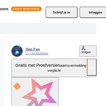
lannen
Schrijf je
 in
Inloggen
Jian Fan
Volgen
25.734 Middelen
Gratis met Proefversie
Naamsvermelding niet
verplicht