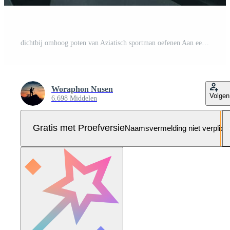
dichtbij omhoog poten van Aziatisch sportman oefenen Aan een fiets in de Sportschool, bepaling naar cardio verliezen gewicht, maakt haar gezond. oefening fiets Mens geschiktheid sport concept. Pro Foto
Woraphon Nusen
Volgen
6.698 Middelen
Gratis met Proefversie
Naamsvermelding niet verplich