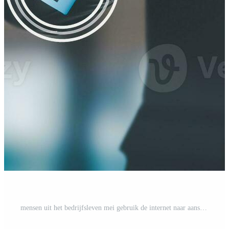
mensen uit het bedrijfsleven mei gebruik de internet naar aansluiten financieel netwerken en Doen informatie zoekopdrachten Aan hun mobiel apparaten gebruik maken van kunstmatig intelligentie. Pro Foto