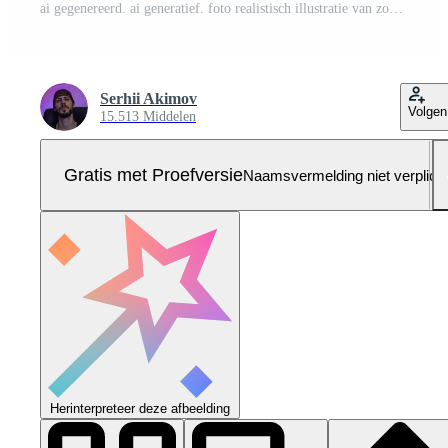
ai gegenereerd. ai generatief. foto realistisch illustratie van zonsondergang boom van leven buitenshuis tafereel. grafisch kunst Pro Foto
Serhii Akimov
Volgen
15.513 Middelen
Gratis met Proefversie
Naamsvermelding niet verplich
Herinterpreteer deze afbeelding