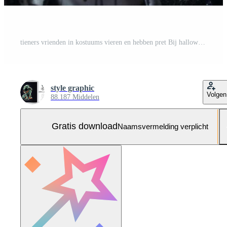
tieners vrienden in kostuums vieren en hebben pret Bij halloween feest. jong mensen Bij kostuums partij halloween viering concept door ai gegenereerd Gratis Foto
style graphic
Volgen
88.187 Middelen
Gratis download
Naamsvermelding verplicht