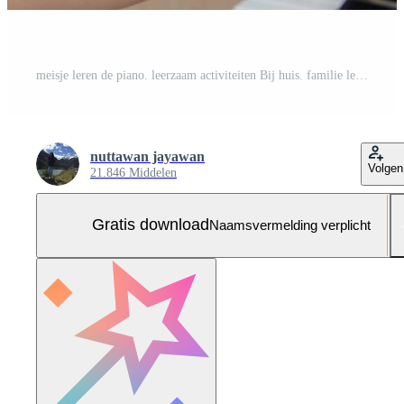
meisje leren de piano. leerzaam activiteiten Bij huis. familie levensstijlen met kinderen. mam onderwijs dochter. vrouw leerling naar Speel piano in muziek- les. vakantie, recreatie, hobby's, muziek- carrière. Gratis Foto
nuttawan jayawan
Volgen
21.846 Middelen
Gratis download
Naamsvermelding verplicht