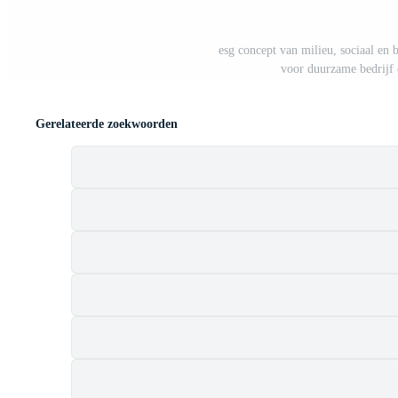
esg concept van milieu, sociaal en 
voor duurzame bedrijf 
Gerelateerde zoekwoorden