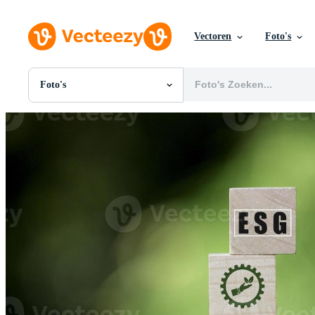
Vectoren
Foto's
Foto's
Alle Afbeeldingen
Foto's
PNGs
PSDs
SVGs
Sjablonen
Vectoren
Videos
Motion graphics
Redactionele Afbeeldingen
Redactionele Evenementen