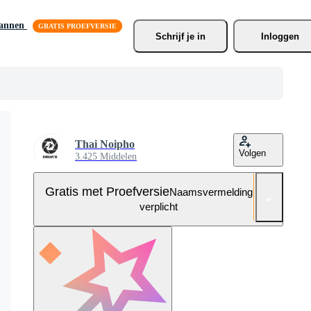
lannen
Schrijf je
 in
Inloggen
Thai Noipho
Volgen
3.425 Middelen
Gratis met Proefversie
Naamsvermelding niet
verplicht