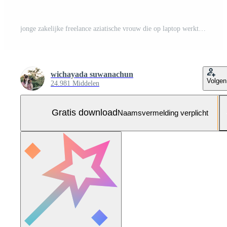
jonge zakelijke freelance aziatische vrouw die op laptop werkt en sociale media controleert terwijl ze op de bank ligt wanneer ze thuis in de woonkamer ontspant. Gratis Foto
wichayada suwanachun
Volgen
24.981 Middelen
Gratis download
Naamsvermelding verplicht