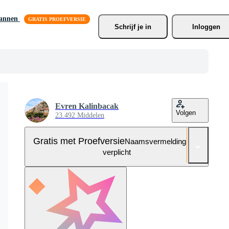
lannen
Schrijf je
 in
Inloggen
Evren Kalinbacak
Volgen
23.492 Middelen
Gratis met Proefversie
Naamsvermelding niet
verplicht