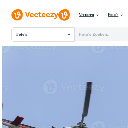
Vectoren
Foto's
Foto's
Alle Afbeeldingen
Foto's
PNGs
PSDs
SVGs
Sjablonen
Vectoren
Videos
Motion graphics
Redactionele Afbeeldingen
Redactionele Evenementen