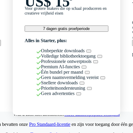
US$ 15
Voor grotere makers die op schaal produceren en
creatieve vrijheid eisen
7 dagen gratis proefperiode
Alles in Starter, plus:
Onbeperkte downloads
Volledige bibliotheektoegang
Professionele ontwerptools
Premium AI-functies
Één bundel per maand
Geen naamsvermelding vereist
Snellere downloads
Prioriteitsondersteuning
Geen advertenties
Wilt u zich niet abonneren?
Meer aankoopopties bekijken
n bevatten onze
Pro Standaard-licentie
en zijn voor toegang door één ge