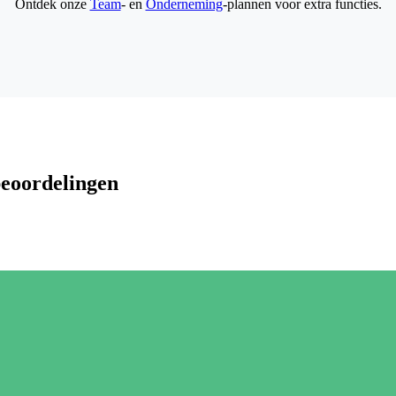
Ontdek onze
Team
- en
Onderneming
-plannen voor extra functies.
beoordelingen