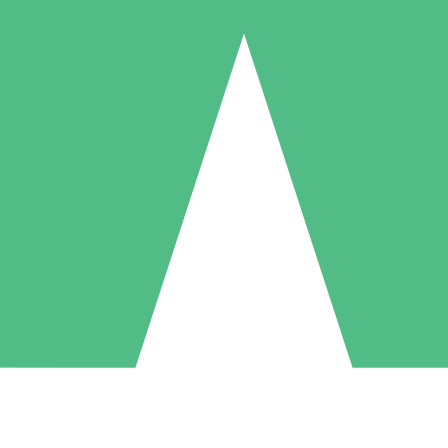
Individuele Creditpakketten
l per gebruik met downloadtegoeden. Geen maandelijkse verplichting ve
1 Downloaden
5 Downloaden
10 Downloaden
10
15
20
US$
00
US$
00
US$
00