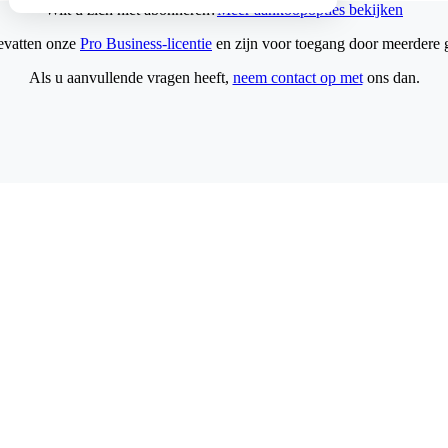
Wilt u zich niet abonneren?
Meer aankoopopties bekijken
evatten onze
Pro Business-licentie
en zijn voor toegang door meerdere 
Als u aanvullende vragen heeft,
neem contact op met
ons dan.