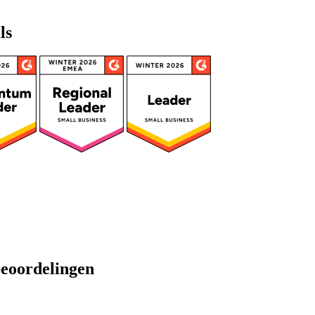
ls
Pro Business-licentie creditpakketten
ownloadcredits. Geen maandelijkse verplichting vereist. Eén credit sta
licentie voor elk inhoudstype.
3 Downloaden
beoordelingen
199
US$
00