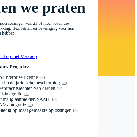
en we praten
ondernemingen van 21 of meer leden die
king, flexibiliteit en beveiliging voor hun
g hebben.
act op met Verkoop
eams Pro, plus:
o Enterprise-licentie
ximale juridische bescherming
erdrachtsrechten van derden
I-integratie
enmalig aanmelden/SAML
M-integratie
lledig op maat gemaakte oplossingen