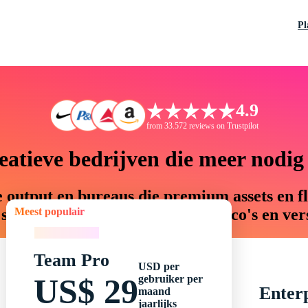
P
4.9
from 33.572 reviews on Trustpilot
eatieve bedrijven die meer nodi
 output en bureaus die premium assets en fle
Meest populair
samenwerking, verminderen risico's en vers
Meest populair
Team Pro
USD per
US$ 29
gebruiker per
Enter
maand
jaarlijks