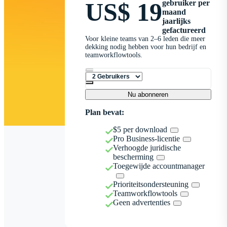
US$ 19
gebruiker per
maand
jaarlijks
gefactureerd
Voor kleine teams van 2–6 leden die meer
dekking nodig hebben voor hun bedrijf en
teamworkflowtools.
Nu abonneren
Plan bevat:
$5 per download
Pro Business-licentie
Verhoogde juridische
bescherming
Toegewijde accountmanager
Prioriteitsondersteuning
Teamworkflowtools
Geen advertenties