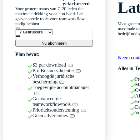
Lat
gefactureerd
Voor grotere teams van 7–20 leden die
maximale dekking voor hun bedrijf en
geavanceerde tools voor teamworkflow
nodig hebben.
Voor grote 
maximale dek
bedrijf nodi
Nu abonneren
Plan bevat:
Neem cont
$3 per download
Alles in T
Pro Business-licentie
Verhoogde juridische
Pr
bescherming
Ma
Toegewijde accountmanager
Ov
AP
Geavanceerde
E
teamworkflowtools
DA
Prioriteitsondersteuning
Vo
Geen advertenties