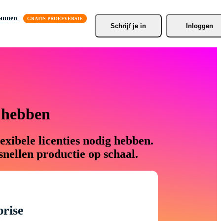
lannen
Schrijf je
 in
Inloggen
g hebben
xibele licenties nodig hebben.
nellen productie op schaal.
prise