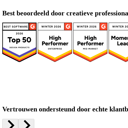
Best beoordeeld door creatieve professiona
Betaal naar gebruik met Pro Business-licentie d
1 Downloaden
Vertrouwen ondersteund door echte klant
99
US$
00