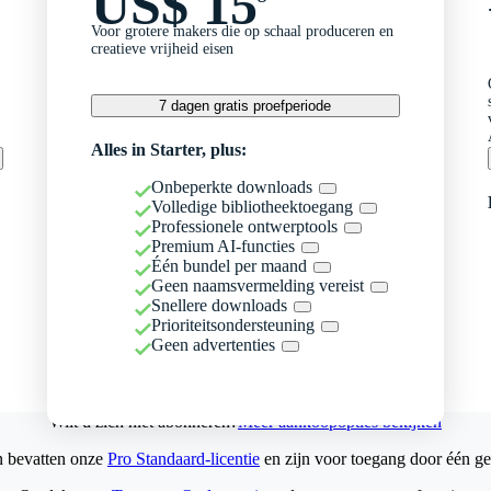
US$ 15
Voor grotere makers die op schaal produceren en
creatieve vrijheid eisen
7 dagen gratis proefperiode
Alles in Starter, plus:
Onbeperkte downloads
Volledige bibliotheektoegang
Professionele ontwerptools
Premium AI-functies
Één bundel per maand
Geen naamsvermelding vereist
Snellere downloads
Prioriteitsondersteuning
Geen advertenties
Wilt u zich niet abonneren?
Meer aankoopopties bekijken
n bevatten onze
Pro Standaard-licentie
en zijn voor toegang door één ge