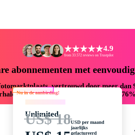
4.9
from 33.572 reviews on Trustpilot
are abonnementen met eenvoudige
ckfotomarktplaats, vertrouwd door meer dan 
Nu in de aanbieding!
halenvertellers creatieve assets die tot 76%
Nu in de aanbieding!
Unlimited
US$ 18
USD per maand
jaarlijks
gefactureerd